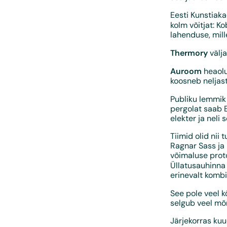
Eesti Kunstiaka
kolm võitjat: K
lahenduse, mill
Thermory
välja
Auroom
heaolu
koosneb neljast
Publiku lemmik
pergolat saab E
elekter ja neli
Tiimid olid nii
Ragnar Sass ja 
võimaluse prot
Üllatusauhinna 
erinevalt kombi
See pole veel k
selgub veel mõ
Järjekorras ku