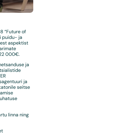
 “Future of
 puidu- ja
sest aspektist
parimate
 22 000€.
metsanduse ja
sialistide
TER
sagentuuri ja
atonile seitse
tamise
juhatuse
rtu linna ning
et