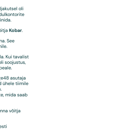
jakutsel oli
dulkontorite
inida.
Kobar
õitja
.
na. See
ile.
a. Kui tavalist
li soojustus,
peale.
age48 asutaja
 ühele tiimile
.
te, mida saab
nna võitja
esti