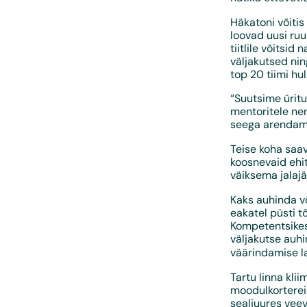
Häkatoni võitis
loovad uusi ruu
tiitlile võitsi
väljakutsed ni
top 20 tiimi hul
“Suutsime üritu
mentoritele nen
seega arendame 
Teise koha saa
koosnevaid ehit
väiksema jalaj
Kaks auhinda v
eakatel püsti t
Kompetentsikesk
väljakutse auhi
väärindamise l
Tartu linna kli
moodulkortereid
sealjuures veev