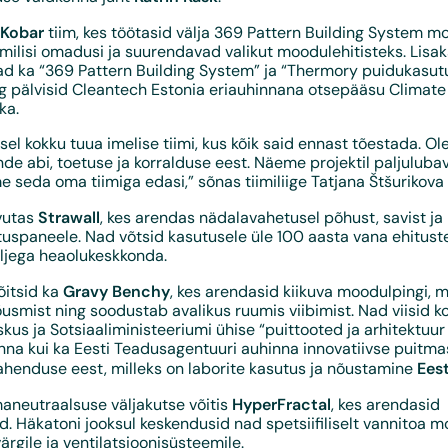
Kobar
tiim, kes töötasid välja 369 Pattern Building System m
milisi omadusi ja suurendavad valikut moodulehitisteks. Lisak
d nad ka “369 Pattern Building System” ja “Thermory puidukasut
ng pälvisid Cleantech Estonia eriauhinnana otsepääsu Climat
ka.
sel kokku tuua imelise tiimi, kus kõik said ennast tõestada. O
de abi, toetuse ja korralduse eest. Näeme projektil paljulubav
seda oma tiimiga edasi,” sõnas tiimiliige Tatjana Štšurikova v
Strawall
vutas
, kes arendas nädalavahetusel põhust, savist ja
uspaneele. Nad võtsid kasutusele üle 100 aasta vana ehituste
äljega heaolukeskkonda.
Gravy Benchy
õitsid ka
, kes arendasid kiikuva moodulpingi, 
õusmist ning soodustab avalikus ruumis viibimist. Nad viisid k
us ja Sotsiaaliministeeriumi ühise “puittooted ja arhitektuur
nna kui ka Eesti Teadusagentuuri auhinna innovatiivse puitma
Eest
ahenduse eest, milleks on laborite kasutus ja nõustamine
HyperFractal
imaneutraalsuse väljakutse võitis
, kes arendasid
. Häkatoni jooksul keskendusid nad spetsiifiliselt vannitoa mo
ärgile ja ventilatsioonisüsteemile.