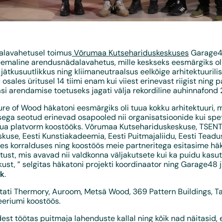
lavahetusel toimus
Võrumaa Kutsehariduskeskuses
Garage48
emaline arendusnädalavahetus, mille keskseks eesmärgiks oli
ätkusuutlikkus ning kliimaneutraalsus eelkõige arhitektuurili
 osales üritusel 14 tiimi enam kui viiest erinevast riigist ning 
si arendamise toetuseks jagati välja rekordiline auhinnafond
re of Wood häkatoni eesmärgiks oli tuua kokku arhitektuuri, 
ega seotud erinevad osapooled nii organisatsioonide kui spet
uua platvorm koostööks. Võrumaa Kutsehariduskeskuse, TSEN
use, Eesti Kunstiakadeemia, Eesti Puitmajaliidu, Eesti Teadu
s korralduses ning koostöös meie partneritega esitasime häk
ust, mis avavad nii valdkonna väljakutsete kui ka puidu kasu
ust, ” selgitas häkatoni projekti koordinaator ning Garage48 
ik
.
tati Thermory, Auroom, Metsä Wood, 369 Pattern Buildings, Ta
eeriumi koostöös.
dest töötas puitmaja lahenduste kallal ning kõik nad näitasid, 