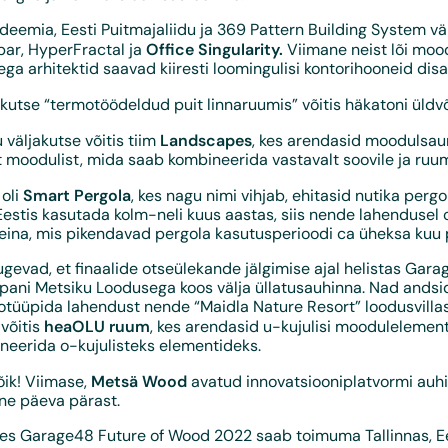
deemia, Eesti Puitmajaliidu ja 369 Pattern Building System väl
Office Singularity.
obar, HyperFractal ja
Viimane neist lõi moo
ega arhitektid saavad kiiresti loomingulisi kontorihooneid disa
kutse “termotöödeldud puit linnaruumis” võitis häkatoni üldv
Landscapes
 väljakutse võitis tiim
, kes arendasid moodulsau
 moodulist, mida saab kombineerida vastavalt soovile ja ruum
Smart Pergola
 oli
, kes nagu nimi vihjab, ehitasid nutika pergol
estis kasutada kolm-neli kuus aastas, siis nende lahendusel o
 seina, mis pikendavad pergola kasutusperioodi ca üheksa kuu 
 tugevad, et finaalide otseülekande jälgimise ajal helistas Gar
pani Metsiku Loodusega koos välja üllatusauhinna. Nad andsid
otüüpida lahendust nende “Maidla Nature Resort” loodusvillas
heaOLU ruum
võitis
, kes arendasid u-kujulisi moodulelemen
neerida o-kujulisteks elementideks.
Metsä Wood
õik! Viimase,
avatud innovatsiooniplatvormi auhi
ne päeva pärast.
ues Garage48 Future of Wood 2022 saab toimuma Tallinnas, E