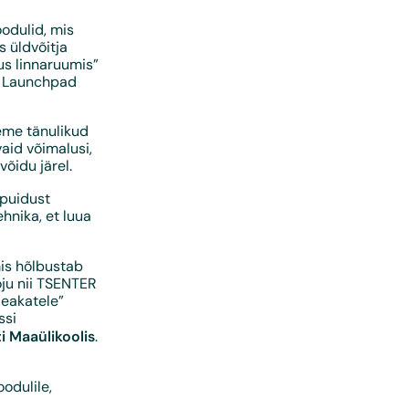
oodulid, mis
s üldvõitja
us linnaruumis”
e Launchpad
leme tänulikud
aid võimalusi,
õidu järel.
 puidust
hnika, et luua
mis hõlbustab
oju nii TSENTER
 eakatele”
ssi
i Maaülikoolis
.
odulile,