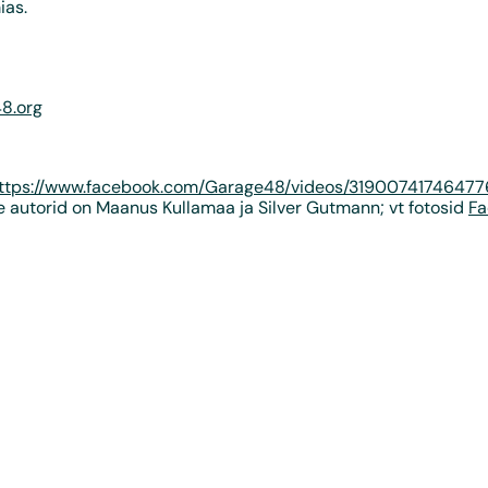
ias.
8.org
i
ttps://www.facebook.com/Garage48/videos/3190074174647
e autorid on Maanus Kullamaa ja Silver Gutmann; vt fotosid
Fa