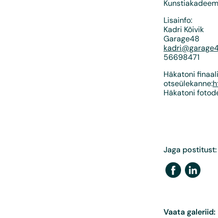
Kunstiakadeem
Lisainfo:
Kadri Kõivik
Garage48
kadri@garage4
56698471
Häkatoni finaal
otseülekanne:
h
Häkatoni fotod
Jaga postitust:
Vaata galeriid: