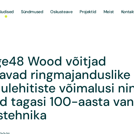
Uudised
Sündmused
Oskusteave
Projektid
Meist
Kontak
e48 Wood võitjad
avad ringmajanduslike
lehitiste võimalusi ni
d tagasi 100-aasta va
stehnika