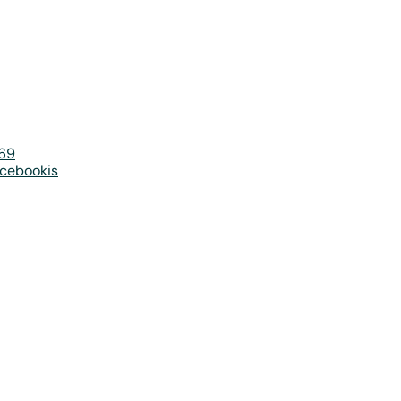
769
cebookis