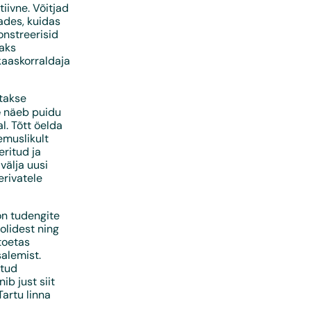
iivne. Võitjad
ades, kuidas
onstreerisid
vaks
aaskorraldaja
atakse
e
näeb puidu
l. Tõtt öelda
emuslikult
eritud ja
välja uusi
erivatele
on tudengite
olidest ning
toetas
alemist.
atud
b just siit
Tartu linna