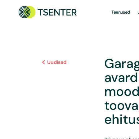
Teenused
Garag
Uudised
avard
moodu
toova
ehitu