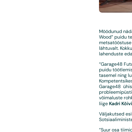
Möödunud näda
Wood” puidu te
metsatööstuse j
lähtuvalt. Kokku
lahenduste eda
“Garage48 Futu
puidu töötlemis
tasemel ning l
Kompetentsikesk
Garage48 ühise
probleemipüstit
võimaluste rohk
Kadri Kõiv
liige
Väljakutsed esi
Sotsiaaliminist
“Suur osa tiimi