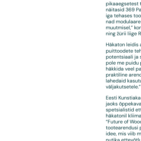
pikaaegsetest t
näitasid 369 Pa
iga tehases too
nad modulaarehi
muutmisel,” ko
ning žürii liig
Häkaton leidis
puittoodete teh
potentsiaali ja
pole me puidu p
häkkida veel pa
praktiline aren
lahedaid kasutu
väljakutsetele.”
Eesti Kunstiak
jaoks õppekava 
spetsialistid e
häkatonil kliim
“Future of Wood
tootearendusi p
idee, mis viib 
nutika ettevõtl