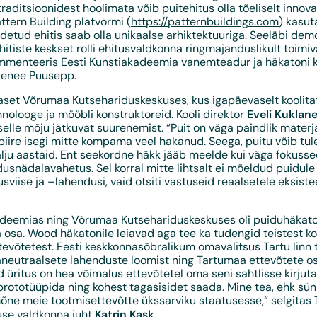
raditsioonidest hoolimata võib puitehitus olla tõeliselt innovat
ttern Building platvormi (
https://patternbuildings.com
) kasut
detud ehitis saab olla unikaalse arhiktektuuriga. Seeläbi dem
tiste keskset rolli ehitusvaldkonna ringmajanduslikult toimi
mmenteeris Eesti Kunstiakadeemia vanemteadur ja häkatoni k
e Renee Puusepp.
 aset Võrumaa Kutsehariduskeskuses, kus igapäevaselt koolit
Eveli Kuklan
nolooge ja mööbli konstruktoreid. Kooli direktor
 selle mõju jätkuvat suurenemist. “Puit on väga paindlik materja
iire isegi mitte kompama veel hakanud. Seega, puitu võib tul
lju aastaid. Ent seekordne häkk jääb meelde kui väga fokusse
dusnädalavahetus. Sel korral mitte lihtsalt ei mõeldud puidule 
sviise ja –lahendusi, vaid otsiti vastuseid reaalsetele eksiste
adeemias ning Võrumaa Kutsehariduskeskuses oli puiduhäkat
osa. Wood häkatonile leiavad aga tee ka tudengid teistest ko
ttevõtetest. Eesti keskkonnasõbralikum omavalitsus Tartu linn 
aneutraalsete lahenduste loomist ning Tartumaa ettevõtete os
 üritus on hea võimalus ettevõtetel oma seni sahtlisse kirjut
rototüüpida ning kohest tagasisidet saada. Mine tea, ehk sünni
mõne meie tootmisettevõtte ükssarviku staatusesse,“ selgitas 
Katrin Kask
use valdkonna juht
.