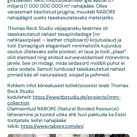
globaalselt tekib mõõtulõikamisel igal aastal u 1
miljard (1 000 000 000) m² nahajääke. Olles
varasemalt käsitletud prügina, muudab NABORE
nahajäägid uueks taaskasutatavaks materjaliks.
Thomas Beck Studio väljapaneku keskmes oli
taaskasutatud nahast tasapindadega (nn
nahklaastplaat – leather chipboard) kirjutuslaud ja
tool. Esmapilgult elegantselt minimalistlik kujundus
osutus üllatavaks selle poolest, et laua ja tooli „plaat“
olid elastsed ning andsid surveavaldamisel mõnevõrra
järele. See on midagi, mida sedasorti mööbli puhul ei
oska oodata. Samuti tunduvad taaskasutatud nahast
pinnad käe all naturaalsed, soojad ja pehmed.
Rohkem infot kõnealusest kollektsioonist leiab Thomas
Beck Studio
kodulehelt:
https://www.tbstudio.de/projects/imm-
collection
Ülalmainitud NABORE (Natural Bonded Resource)
lähenemine ja tooted võiks ehk huvi pakkuda ka Eesti
tootjatele, kellel nahajääke
tekib:
https://www.nabore.com/en/
.