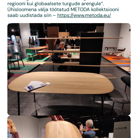
regiooni kui globaalsete turgude arengule“.
Ühisloomena välja töötatud METODA kollektsiooni
saab uudistada siin –
https://www.metoda.eu/