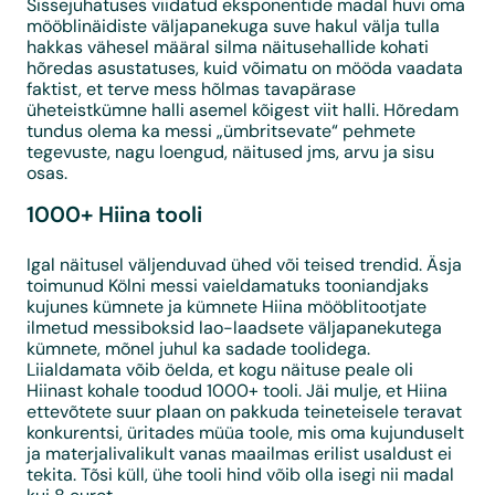
Sissejuhatuses viidatud eksponentide madal huvi oma
mööblinäidiste väljapanekuga suve hakul välja tulla
hakkas vähesel määral silma näitusehallide kohati
hõredas asustatuses, kuid võimatu on mööda vaadata
faktist, et terve mess hõlmas tavapärase
üheteistkümne halli asemel kõigest viit halli. Hõredam
tundus olema ka messi „ümbritsevate“ pehmete
tegevuste, nagu loengud, näitused jms, arvu ja sisu
osas.
1000+ Hiina tooli
Igal näitusel väljenduvad ühed või teised trendid. Äsja
toimunud Kölni messi vaieldamatuks tooniandjaks
kujunes kümnete ja kümnete Hiina mööblitootjate
ilmetud messiboksid lao-laadsete väljapanekutega
kümnete, mõnel juhul ka sadade toolidega.
Liialdamata võib öelda, et kogu näituse peale oli
Hiinast kohale toodud 1000+ tooli. Jäi mulje, et Hiina
ettevõtete suur plaan on pakkuda teineteisele teravat
konkurentsi, üritades müüa toole, mis oma kujunduselt
ja materjalivalikult vanas maailmas erilist usaldust ei
tekita. Tõsi küll, ühe tooli hind võib olla isegi nii madal