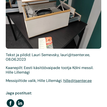
Tekst ja pildid: Lauri Semevsky,
lauri@tsenter.ee
,
08.06.2023
Kaanepilt: Eesti käsitöövaipade tootja Kölni messil.
Hille Lillemägi
Messipiltide valik, Hille Lillemägi,
hille@tsenter.ee
Jaga postitust: