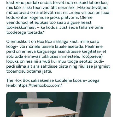
kastikene peidab endas tervet rida nuikaid lahendusi,
mis kõik siiski teenivad üht eesmärki. Mikroettevõtjad
mõtestavad oma ettevõtmist nii: „meie visioon on luua
kodukontori kogemuse jaoks platvorm. Oleme
veendunud, et edukas töö saab alguse heast
töökeskkonnast – ka kodus. Just seda tahame oma
toodetega toetada.“
Olemuslikult on Hox Box sahtliga kast, mille saab
köögi- või mõnele teisele lauale asetada. Pealmine
pind on erineva kõrgusega asenditesse kergitatav, et
sobituda erinevas pikkuses inimestele. Töö(päeva)
lõpuks on hea nii arvuti kui muu tööga seotud pudi-
padi silma alt ära sahtlisse pista ning riiulisse järgmist
tööampsu ootama jätta.
The Hox Box saksakeelse kodulehe koos e-poega
leiab:
https://thehoxbox.com/