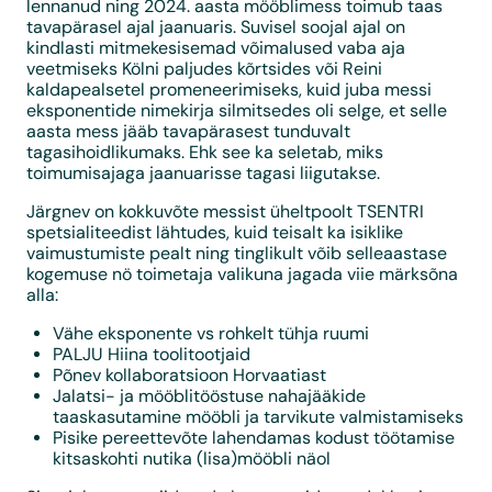
lennanud ning 2024. aasta mööblimess toimub taas
tavapärasel ajal jaanuaris. Suvisel soojal ajal on
kindlasti mitmekesisemad võimalused vaba aja
veetmiseks Kölni paljudes kõrtsides või Reini
kaldapealsetel promeneerimiseks, kuid juba messi
eksponentide nimekirja silmitsedes oli selge, et selle
aasta mess jääb tavapärasest tunduvalt
tagasihoidlikumaks. Ehk see ka seletab, miks
toimumisajaga jaanuarisse tagasi liigutakse.
Järgnev on kokkuvõte messist üheltpoolt TSENTRI
spetsialiteedist lähtudes, kuid teisalt ka isiklike
vaimustumiste pealt ning tinglikult võib selleaastase
kogemuse nö toimetaja valikuna jagada viie märksõna
alla:
Vähe eksponente vs rohkelt tühja ruumi
PALJU Hiina toolitootjaid
Põnev kollaboratsioon Horvaatiast
Jalatsi- ja mööblitööstuse nahajääkide
taaskasutamine mööbli ja tarvikute valmistamiseks
Pisike pereettevõte lahendamas kodust töötamise
kitsaskohti nutika (lisa)mööbli näol