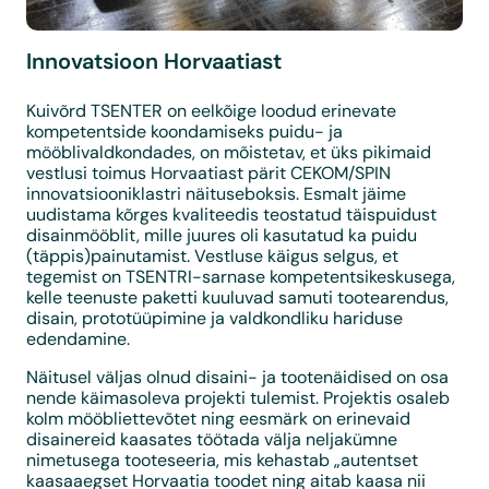
Innovatsioon Horvaatiast
Kuivõrd TSENTER on eelkõige loodud erinevate
kompetentside koondamiseks puidu- ja
mööblivaldkondades, on mõistetav, et üks pikimaid
vestlusi toimus Horvaatiast pärit CEKOM/SPIN
innovatsiooniklastri näituseboksis. Esmalt jäime
uudistama kõrges kvaliteedis teostatud täispuidust
disainmööblit, mille juures oli kasutatud ka puidu
(täppis)painutamist. Vestluse käigus selgus, et
tegemist on TSENTRI-sarnase kompetentsikeskusega,
kelle teenuste paketti kuuluvad samuti tootearendus,
disain, prototüüpimine ja valdkondliku hariduse
edendamine.
Näitusel väljas olnud disaini- ja tootenäidised on osa
nende käimasoleva projekti tulemist. Projektis osaleb
kolm mööbliettevõtet ning eesmärk on erinevaid
disainereid kaasates töötada välja neljakümne
nimetusega tooteseeria, mis kehastab „autentset
kaasaaegset Horvaatia toodet ning aitab kaasa nii