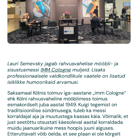
Lauri Semevsky jagab rahvusvahelise mööbli- ja
sisustusmessi
IMM Cologne
muljeid. Lisaks
professionaalsele valdkondlikule vaatele on lisatud
isiklikke humoorikaid arvamusi.
Saksamaal Kölnis toimuv iga-aastane „imm Cologne“
ehk Kölni rahvusvaheline mööblimess toimus
esmakordselt juba aastal 1949. Kuigi tegemist on
traditsioonilise sündmusega, tuleb ka messi
korraldajal aja ja muutustega kaasas käia. Võimalik, et
just seetõttu otsustati käesoleval aastal korraldada
muidu jaanuarikuine mess hoopis juuni alguses.
Etteruttavalt võib öelda, et see plaan ei ole kõrgelt