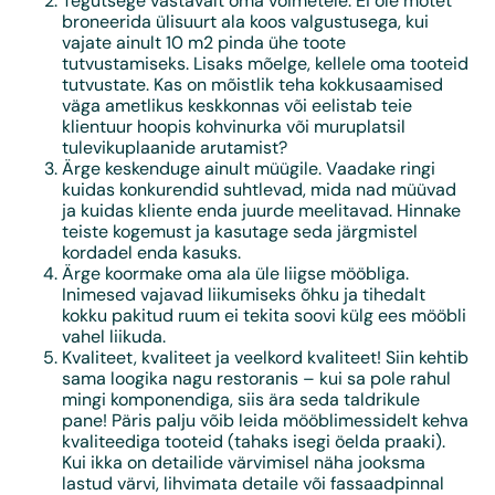
Tegutsege vastavalt oma võimetele. Ei ole mõtet
broneerida ülisuurt ala koos valgustusega, kui
vajate ainult 10 m2 pinda ühe toote
tutvustamiseks. Lisaks mõelge, kellele oma tooteid
tutvustate. Kas on mõistlik teha kokkusaamised
väga ametlikus keskkonnas või eelistab teie
klientuur hoopis kohvinurka või muruplatsil
tulevikuplaanide arutamist?
Ärge keskenduge ainult müügile. Vaadake ringi
kuidas konkurendid suhtlevad, mida nad müüvad
ja kuidas kliente enda juurde meelitavad. Hinnake
teiste kogemust ja kasutage seda järgmistel
kordadel enda kasuks.
Ärge koormake oma ala üle liigse mööbliga.
Inimesed vajavad liikumiseks õhku ja tihedalt
kokku pakitud ruum ei tekita soovi külg ees mööbli
vahel liikuda.
Kvaliteet, kvaliteet ja veelkord kvaliteet! Siin kehtib
sama loogika nagu restoranis – kui sa pole rahul
mingi komponendiga, siis ära seda taldrikule
pane! Päris palju võib leida mööblimessidelt kehva
kvaliteediga tooteid (tahaks isegi öelda praaki).
Kui ikka on detailide värvimisel näha jooksma
lastud värvi, lihvimata detaile või fassaadpinnal