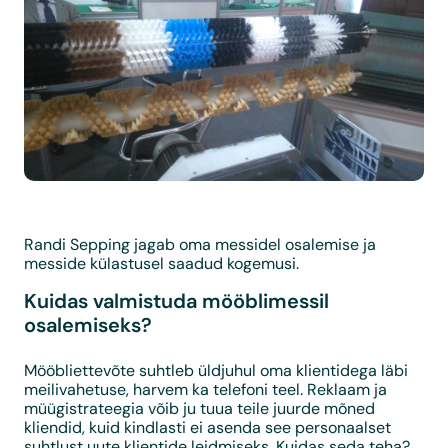
Randi Sepping jagab oma messidel osalemise ja
messide külastusel saadud kogemusi.
Kuidas valmistuda mööblimessil
osalemiseks?
Mööbliettevõte suhtleb üldjuhul oma klientidega läbi
meilivahetuse, harvem ka telefoni teel. Reklaam ja
müügistrateegia võib ju tuua teile juurde mõned
kliendid, kuid kindlasti ei asenda see personaalset
suhtlust uute klientide leidmiseks. Kuidas seda teha?