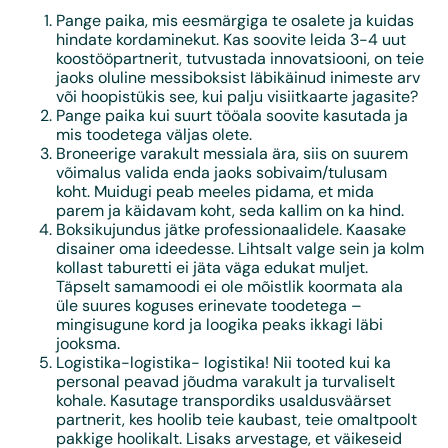
Pange paika, mis eesmärgiga te osalete ja kuidas
hindate kordaminekut. Kas soovite leida 3-4 uut
koostööpartnerit, tutvustada innovatsiooni, on teie
jaoks oluline messiboksist läbikäinud inimeste arv
või hoopistükis see, kui palju visiitkaarte jagasite?
Pange paika kui suurt tööala soovite kasutada ja
mis toodetega väljas olete.
Broneerige varakult messiala ära, siis on suurem
võimalus valida enda jaoks sobivaim/tulusam
koht. Muidugi peab meeles pidama, et mida
parem ja käidavam koht, seda kallim on ka hind.
Boksikujundus jätke professionaalidele. Kaasake
disainer oma ideedesse. Lihtsalt valge sein ja kolm
kollast taburetti ei jäta väga edukat muljet.
Täpselt samamoodi ei ole mõistlik koormata ala
üle suures koguses erinevate toodetega –
mingisugune kord ja loogika peaks ikkagi läbi
jooksma.
Logistika-logistika- logistika! Nii tooted kui ka
personal peavad jõudma varakult ja turvaliselt
kohale. Kasutage transpordiks usaldusväärset
partnerit, kes hoolib teie kaubast, teie omaltpoolt
pakkige hoolikalt. Lisaks arvestage, et väikeseid