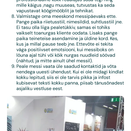
mille käigus ,nagu muuseas, tutvustas ka seda
vapustavat köögimööblit ja tehnikat.
Valmistage oma meeskond messipäevaks ette.
Pange paika riietusstiil, nimesildid, suhtlusstiil jne.
Ei tasu olla liiga pealetükkiv, samas ei tohiks
vaikselt toanurgas kliente oodata. Lisaks pange
paika teineteise asendamine ja üldine kord. Kes,
kus ja millal pause teeb jne. Ettevõte ei tekita
väga positiivset emotsiooni, kui messiboks on
lõuna ajal tühi või kõik nurgas nuudleid söövad
(nähtud, ja mitte ainult ühel messil).
Peale messi vaata üle saadud kontaktid ja võta
nendega uuesti ühendust. Kui ei ole midagi kindlat
kokku lepitud, siis ei ole tarvis pikka ja infost
kubisevat teksti kokku panna, piisab tänusõnadest
asjaliku vestluse eest.