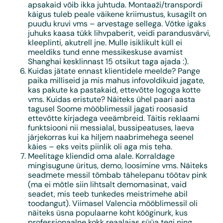
apsakaid võib ikka juhtuda. Montaaži/transpordi
käigus tuleb peale väikene kriimustus, kusagilt on
puudu kruvi vms – arvestage sellega. Võtke igaks
juhuks kaasa tükk lihvpaberit, veidi parandusvärvi,
kleeplinti, akutrell jne. Mulle isiklikult küll ei
meeldiks tund enne messikeskuse avamist
Shanghai kesklinnast 15 otsikut taga ajada :).
Kuidas jätate ennast klientidele meelde? Pange
paika milliseid ja mis mahus infovoldikuid jagate,
kas pakute ka pastakaid, ettevõtte logoga kotte
vms. Kuidas eristute? Näiteks ühel paari aasta
tagusel Soome mööblimessil jagati roosasid
ettevõtte kirjadega veeämbreid. Täitis reklaami
funktsiooni nii messialal, bussipeatuses, laeva
järjekorras kui ka hiljem naabrimehega seenel
käies – eks veits piinlik oli aga mis teha.
Meelitage kliendid oma alale. Korraldage
mingisugune üritus, demo, loosimine vms. Näiteks
seadmete messil tõmbab tähelepanu töötav pink
(ma ei mõtle siin lihtsalt demomasinat, vaid
seadet, mis teeb tunkedes meistrimehe abil
toodangut). Viimasel Valencia mööblimessil oli
näiteks üsna populaarne koht kööginurk, kus
professionaalne kokk reaalajas süüa tegi ning