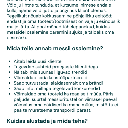
Võib ju lihtne tunduda, et kutsume inimese endale
külla, ajame veidi juttu ja ongi uus klient olemas.
Tegelikult nõuab kokkusaamine põhjalikku eeltööd:
endast ja oma tootest/tootmisest on vaja ju esinduslik
mulje jätta. Allpool mõned tähelepanekud, kuidas
messidel osalemine paremini sujuks ja täidaks oma
eesmärki.
Mida teile annab messil osalemine?
Aitab leida uusi kliente
Tugevdab suhteid praeguste klientidega
Näitab, mis suunas liiguvad trendid
Võimaldab leida koostööpartnereid
Saab tutvustada laialdasemalt oma brändi
Saab infot millega tegelevad konkurendid
Võimaldab oma tooteid ka reaalselt müüa. Päris
paljudel suurtel messiüritustel on viimasel päeval
võimalus oma näidised ka maha müüa, mistõttu ei
pea te muretsema transpordi pärast.
Kuidas alustada ja mida teha?