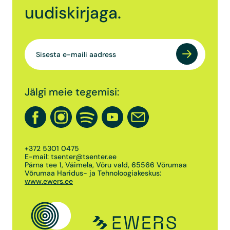
uudiskirjaga.
Jälgi meie tegemisi:
+372 5301 0475
E-mail:
tsenter@tsenter.ee
Pärna tee 1, Väimela, Võru vald, 65566 Võrumaa
Võrumaa Haridus- ja Tehnoloogiakeskus:
www.ewers.ee