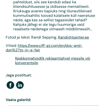
pahteldust, siis see kandub edasi ka
kliendisuhtlusesse ja üldisesse mentaliteeti.
Kriuksuga avanev kapiuks ning lõunavõileivad
kummutisahtlis toovad külalisele küll naeratuse
näole, aga kas sa sellist tagasisidet tahad?
Kahjuks jällegi ei ole tegu huumoriga vaid
reaalsete näidetega viimaselt mööblimessilt…
Fotod ja tekst: Randi Sepping,
Randi@tsenter.ee
Viited:
https://www.ciff-gz.com/en/dos-and-
don%27ts-in-a-fair
Keskkonnahoidlik reklaamtahvel messile või
konverentsile
Jaga postitust:
Vaata galeriid: