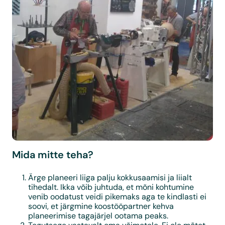
Mida mitte teha?
Ärge planeeri liiga palju kokkusaamisi ja liialt
tihedalt. Ikka võib juhtuda, et mõni kohtumine
venib oodatust veidi pikemaks aga te kindlasti ei
soovi, et järgmine koostööpartner kehva
planeerimise tagajärjel ootama peaks.