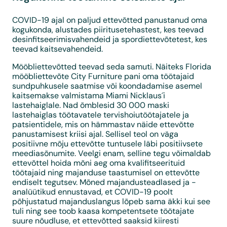
COVID-19 ajal on paljud ettevõtted panustanud oma
kogukonda, alustades piiritusetehastest, kes teevad
desinfitseerimisvahendeid ja spordiettevõtetest, kes
teevad kaitsevahendeid.
Mööbliettevõtted teevad seda samuti. Näiteks Florida
mööbliettevõte City Furniture pani oma töötajaid
sundpuhkusele saatmise või koondadamise asemel
kaitsemakse valmistama Miami Nicklaus´i
lastehaiglale. Nad õmblesid 30 000 maski
lastehaiglas töötavatele tervishoiutöötajatele ja
patsientidele, mis on hämmastav näide ettevõtte
panustamisest kriisi ajal. Sellisel teol on väga
positiivne mõju ettevõtte tuntusele läbi positiivsete
meediasõnumite. Veelgi enam, selline tegu võimaldab
ettevõttel hoida mõni aeg oma kvalifitseerituid
töötajaid ning majanduse taastumisel on ettevõtte
endiselt tegutsev. Mõned majandusteadlased ja -
analüütikud ennustavad, et COVID-19 poolt
põhjustatud majanduslangus lõpeb sama äkki kui see
tuli ning see toob kaasa kompetentsete töötajate
suure nõudluse, et ettevõtted saaksid kiiresti