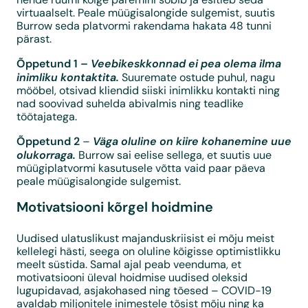
virtuaalselt. Peale müügisalongide sulgemist, suutis
Burrow seda platvormi rakendama hakata 48 tunni
pärast.
Õppetund 1 –
Veebikeskkonnad ei pea olema ilma
inimliku kontaktita.
Suuremate ostude puhul, nagu
mööbel, otsivad kliendid siiski inimlikku kontakti ning
nad soovivad suhelda abivalmis ning teadlike
töötajatega.
Õppetund 2
Väga oluline on
kiire kohanemine uue
–
olukorraga.
Burrow sai eelise sellega, et suutis uue
müügiplatvormi kasutusele võtta vaid paar päeva
peale müügisalongide sulgemist.
Motivatsiooni kõrgel hoidmine
Uudised ulatuslikust majanduskriisist ei mõju meist
kellelegi hästi, seega on oluline kõigisse optimistlikku
meelt süstida. Samal ajal peab veenduma, et
motivatsiooni üleval hoidmise uudised oleksid
lugupidavad, asjakohased ning tõesed – COVID-19
avaldab miljonitele inimestele tõsist mõju ning ka