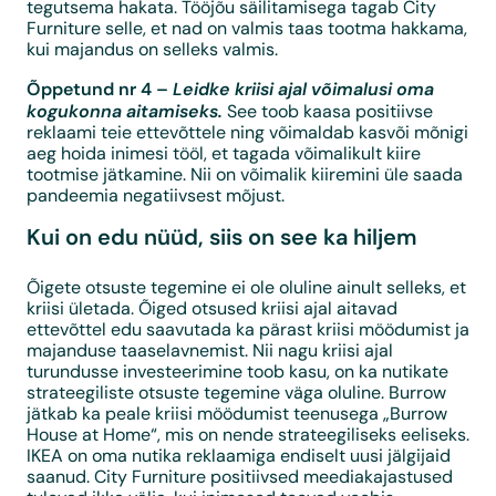
tegutsema hakata. Tööjõu säilitamisega tagab City
Furniture selle, et nad on valmis taas tootma hakkama,
kui majandus on selleks valmis.
Õppetund nr 4 –
Leidke kriisi ajal võimalusi oma
kogukonna aitamiseks.
See toob kaasa positiivse
reklaami teie ettevõttele ning võimaldab kasvõi mõnigi
aeg hoida inimesi tööl, et tagada võimalikult kiire
tootmise jätkamine. Nii on võimalik kiiremini üle saada
pandeemia negatiivsest mõjust.
Kui on edu nüüd, siis on see ka hiljem
Õigete otsuste tegemine ei ole oluline ainult selleks, et
kriisi ületada. Õiged otsused kriisi ajal aitavad
ettevõttel edu saavutada ka pärast kriisi möödumist ja
majanduse taaselavnemist. Nii nagu kriisi ajal
turundusse investeerimine toob kasu, on ka nutikate
strateegiliste otsuste tegemine väga oluline. Burrow
jätkab ka peale kriisi möödumist teenusega „Burrow
House at Home“, mis on nende strateegiliseks eeliseks.
IKEA on oma nutika reklaamiga endiselt uusi jälgijaid
saanud. City Furniture positiivsed meediakajastused