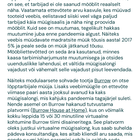
on see, et tarbijad ei ole saanud mööblit reaalselt
näha. Vaatamata ettevõtete arvu kasvule, kes müüvad
tooteid veebis, eelistavad siiski veel väga paljud
tarbijad käia müügisaalis ja näha ning proovida
mööblit. Kuid see on muutumas, tegelikult hakkas
muutumine juba enne pandeemia algust. Näiteks
veebis müüdavate madratsite müük tõusis aastal 2017
5% ja peale seda on müük jätkanud tõusu.
Mööbliettevõtted on seda ära kasutanud, minnes
kaasa tarbimisharjumuste muutumisega ja otsides
uuenduslikke lahendusi, et vältida müügisalongi
vajadust või vähemalt selle vajadust pisut leevendada.
Näiteks modulaarsete sohvade tootja
Burrow
on otse
lõpptarbijale müüja. Lisaks veebimüügile on ettevõte
viimase paari aasta jooksul avanud ka kaks
müügisalongi, mis kahjuks pandeemia tagajärjel suleti.
Nende asemel on Burrow hakanud tutvustama
platvormi (
Burrow House at Home
), kus on võimalik
kokku leppida 15 või 30 minutiline virtuaalne
kohtumine Burrow tiimi disaineritega. See platvorm
oleks justkui virtuaalne müügisalong, kus saab suhelda
pädeva konsultandiga, kes aitab kliendil aru saada, mis
nende ruumi kõige paremini sobib ja esitleb seda