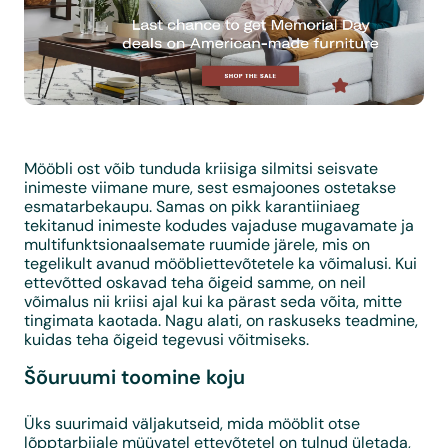
Mööbli ost võib tunduda kriisiga silmitsi seisvate
inimeste viimane mure, sest esmajoones ostetakse
esmatarbekaupu. Samas on pikk karantiiniaeg
tekitanud inimeste kodudes vajaduse mugavamate ja
multifunktsionaalsemate ruumide järele, mis on
tegelikult avanud mööbliettevõtetele ka võimalusi. Kui
ettevõtted oskavad teha õigeid samme, on neil
võimalus nii kriisi ajal kui ka pärast seda võita, mitte
tingimata kaotada. Nagu alati, on raskuseks teadmine,
kuidas teha õigeid tegevusi võitmiseks.
Šõuruumi toomine koju
Üks suurimaid väljakutseid, mida mööblit otse
lõpptarbijale müüvatel ettevõtetel on tulnud ületada,