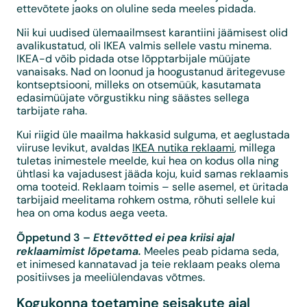
ettevõtete jaoks on oluline seda meeles pidada.
Nii kui uudised ülemaailmsest karantiini jäämisest olid
avalikustatud, oli IKEA valmis sellele vastu minema.
IKEA-d võib pidada otse lõpptarbijale müüjate
vanaisaks. Nad on loonud ja hoogustanud äritegevuse
kontseptsiooni, milleks on otsemüük, kasutamata
edasimüüjate võrgustikku ning säästes sellega
tarbijate raha.
Kui riigid üle maailma hakkasid sulguma, et aeglustada
viiruse levikut, avaldas
IKEA nutika reklaami
, millega
tuletas inimestele meelde, kui hea on kodus olla ning
ühtlasi ka vajadusest jääda koju, kuid samas reklaamis
oma tooteid. Reklaam toimis – selle asemel, et üritada
tarbijaid meelitama rohkem ostma, rõhuti sellele kui
hea on oma kodus aega veeta.
Õppetund 3 –
Ettevõtted ei pea kriisi ajal
reklaamimist lõpetama.
Meeles peab pidama seda,
et inimesed kannatavad ja teie reklaam peaks olema
positiivses ja meeliülendavas võtmes.
Kogukonna toetamine seisakute ajal