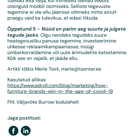
tulevad ikka välja, kui inimesed teevad veebis
otsinguid mööbli ostmiseks. Selliste tegevuste
tegemine ei ole ellu jäämise võtmeks mitte ainult
praegu vaid ka tulevikus, et edasi liikuda.
Õppetund 5
Nüüd on parim aeg suurte ja julgete
–
tegude jaoks.
Olgu nendeks tegudeks suure
heategevusliku panuse tegemine, investeerimine
uhkesse reklaamikampaaniasse, müügi
ümberkorraldamine või uute ärimudelite katsetamine.
Kõik see on vajalik, et jääda ellu.
Artikli tõlkis Merle Tsirk,
merle@tsenter.ee
Kasutatud allikas:
https://www.adroll.com/blog/marketing/how-
furniture-brands-win-in-the-age-of-covid-19
Pilt: Väljavõte Burrow kodulehelt
Jaga postitust: