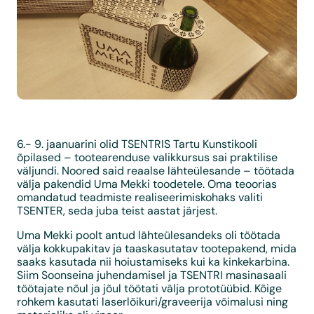
6.- 9. jaanuarini olid TSENTRIS Tartu Kunstikooli
õpilased – tootearenduse valikkursus sai praktilise
väljundi. Noored said reaalse lähteülesande – töötada
välja pakendid Uma Mekki toodetele. Oma teoorias
omandatud teadmiste realiseerimiskohaks valiti
TSENTER, seda juba teist aastat järjest.
Uma Mekki poolt antud lähteülesandeks oli töötada
välja kokkupakitav ja taaskasutatav tootepakend, mida
saaks kasutada nii hoiustamiseks kui ka kinkekarbina.
Siim Soonseina juhendamisel ja TSENTRI masinasaali
töötajate nõul ja jõul töötati välja prototüübid. Kõige
rohkem kasutati laserlõikuri/graveerija võimalusi ning