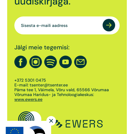
uudiskirjaga.
Jälgi meie tegemisi:
+372 5301 0475
E-mail:
tsenter@tsenter.ee
Pärna tee 1, Väimela, Võru vald, 65566 Võrumaa
Võrumaa Haridus- ja Tehnoloogiakeskus:
www.ewers.ee