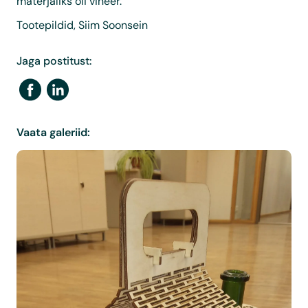
materjaliks oli vineer.
Tootepildid, Siim Soonsein
Jaga postitust:
Vaata galeriid: