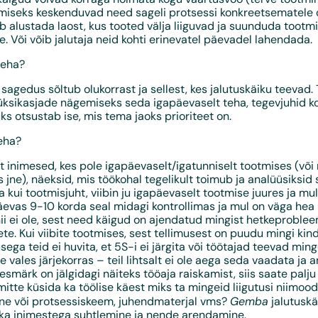
timiseks keskenduvad need sageli protsessi konkreetsematele 
b alustada laost, kus tooted välja liiguvad ja suunduda tootm
. Või võib jalutaja neid kohti erinevatel päevadel lahendada.
teha?
sagedus sõltub olukorrast ja sellest, kes jalutuskäiku teevad.
üksikasjade nägemiseks seda igapäevaselt teha, tegevjuhid ko
ks otsustab ise, mis tema jaoks prioriteet on.
eha?
t inimesed, kes pole igapäevaselt/igatunniselt tootmises (või
s jne), näeksid, mis töökohal tegelikult toimub ja analüüsiksid 
a kui tootmisjuht, viibin ju igapäevaselt tootmise juures ja mul
äevas 9-10 korda seal midagi kontrollimas ja mul on väga hea
nii ei ole, sest need käigud on ajendatud mingist hetkeproblee
e. Kui viibite tootmises, sest tellimusest on puudu mingi kindel
ega teid ei huvita, et 5S-i ei järgita või töötajad teevad min
 vales järjekorras – teil lihtsalt ei ole aega seda vaadata ja a
esmärk on jälgidagi näiteks tööaja raiskamist, siis saate palj
mitte küsida ka töölise käest miks ta mingeid liigutusi niimood
Gemba
line või protsessiskeem, juhendmaterjal vms?
jalutusk
ka inimestega suhtlemine ja nende arendamine.