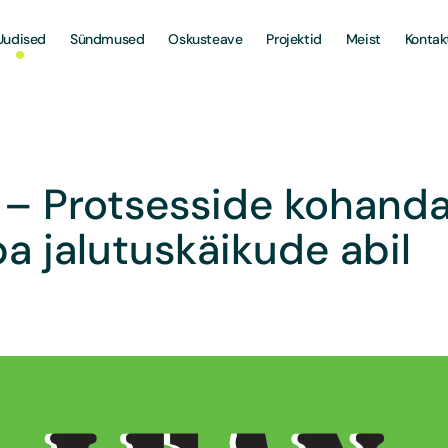
Uudised
Sündmused
Oskusteave
Projektid
Meist
Kontak
– Protsesside kohand
 jalutuskäikude abil