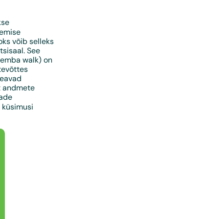
kse
gemise
oks võib selleks
tsisaal. See
 gemba walk) on
tevõttes
peavad
st andmete
jade
 küsimusi