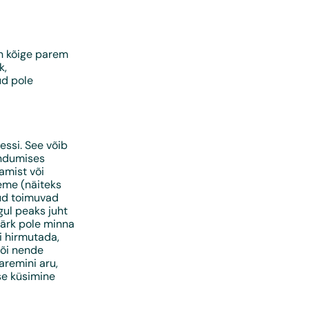
on kõige parem
k,
ud pole
ssi. See võib
endumises
amist või
eme (näiteks
gud toimuvad
gul peaks juht
märk pole minna
i hirmutada,
või nende
aremini aru,
se küsimine