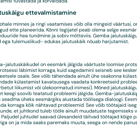
kamisi tuvastada ja kõrvaldada.
tuskäigu ettevalmistamine
ohale minnes ja ringi vaatamises võib olla mingeid väärtusi, 
gud ette planeerida. Kõnni tegijatel peab olema selge eesmär
duuride hea tundmine ja sobiv mõtteviis. Gemba jalutuskäig
d ega tulemuslikud- edukas jalutuskäik nõuab harjutamist.
-jalutuskäikudel on eesmärk jälgida väärtuste loomise protse
rotsessi läbimist korraga, kuid sagedamini seisneb see kesk
eetsele osale. See võib tähendada ainult ühe osakonna külast
dade külastamist kavatsusega vaadata konkreetseid proble
arbetut liikumist või ülekoormatud inimesi). Mõned jalutuskäi
 et keegi soovib teatatud probleemi jälgida. Gemba-jalutuskäi
a seadma üheks eesmärgiks alustada töölisega dialoogi. Ees
ada korraga kõik nähtavad probleemid. See võib töötajaid iseg
tunde, et juhtkond tuleb tööle ainult muudatuste tegemiseks 
. Paljudel juhtudel saavad ülesandeid täitvad töötajad kõige p
 viga on ja mida saaks paremaks muuta, seega on nende panu