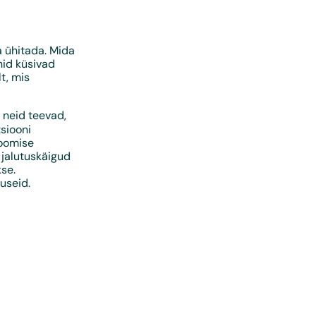
a ühitada. Mida
hid küsivad
t, mis
s neid teevad,
siooni
loomise
 jalutuskäigud
se.
useid.