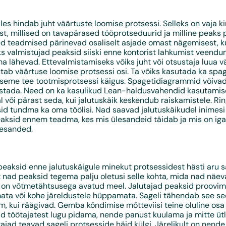
lles hindab juht väärtuste loomise protsessi. Selleks on vaja k
t, millised on tavapärased tööprotseduurid ja milline peaks 
ed teadmised pärinevad osaliselt asjade omast nägemisest, 
s valmistujad peaksid siiski enne kontorist lahkumist veendu
a lähevad. Ettevalmistamiseks võiks juht või otsustaja luua v
utab väärtuse loomise protsessi osi. Ta võiks kasutada ka spa
eseme tee tootmisprotsessi käigus. Spagetidiagrammid võivad
astada. Need on ka kasulikud Lean-haldusvahendid kasutam
al või pärast seda, kui jalutuskäik keskendub raiskamistele. Ri
id tundma ka oma töölisi. Nad saavad jalutuskäikudel inimes
eaksid ennem teadma, kes mis ülesandeid täidab ja mis on iga
lesanded.
 peaksid enne jalutuskäigule minekut protsessidest hästi aru 
t nad peaksid tegema palju oletusi selle kohta, mida nad nä
l on võtmetähtsusega avatud meel. Jalutajad peaksid proovima
ata või kohe järeldustele hüppamata. Sageli tähendab see se
, kui räägivad. Gemba kõndimise mõtteviisi teine ​​oluline os
ad töötajatest lugu pidama, nende panust kuulama ja mitte ü
ajad teavad sageli protsesside häid külgi. Järelikult on nen