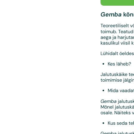
Gemba
kõn
Teoreetiliselt 
toimub. Teatud 
aega ja harjuta
kasulikul viisil
Lühidalt öeldes
Kes läheb?
Jalutuskäike te
toimimise jälgi
Mida vaada
Gemba
jalutus
Mõnel jalutuskä
osale. Näiteks 
Kus seda te
Gemba jalutusk