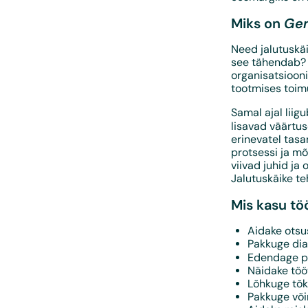
Ge
Miks on
Need jalutuskäi
see tähendab? E
organisatsiooni
tootmises toim
Samal ajal liig
lisavad väärtu
erinevatel tasa
protsessi ja mõ
viivad juhid ja
Jalutuskäike t
Mis kasu tö
Aidake otsu
Pakkuge dia
Edendage p
Näidake tööt
Lõhkuge tõk
Pakkuge või