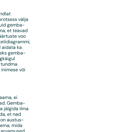
indlat
protsess välja
kuid gemba-
ma, et teavad
äärtuste voo
getidiagrammi,
 aidata ka
iseks gemba-
ngkäigul
i tundma
 inimese või
saama, ei
evad. Gemba-
 jälgida ilma
da, et nad
a on austus-
tlema, mida
de arvamused