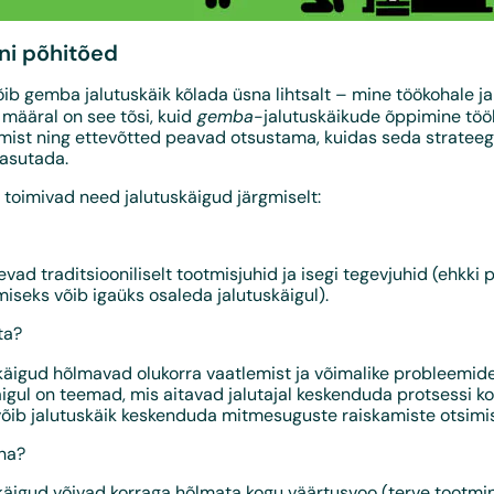
ni põhitõed
võib gemba jalutuskäik kõlada üsna lihtsalt – mine töökohale ja
gemba
määral on see tõsi, kuid
-jalutuskäikude õppimine töö
mist ning ettevõtted peavad otsustama, kuidas seda strateegi
 kasutada.
 toimivad need jalutuskäigud järgmiselt:
evad traditsiooniliselt tootmisjuhid ja isegi tegevjuhid (ehkki
miseks võib igaüks osaleda jalutuskäigul).
ta?
käigud hõlmavad olukorra vaatlemist ja võimalike probleemide
igul on teemad, mis aitavad jalutajal keskenduda protsessi k
võib jalutuskäik keskenduda mitmesuguste raiskamiste otsimis
ha?
äigud võivad korraga hõlmata kogu väärtusvoo (terve tootmin