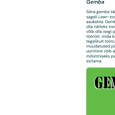
Gemba
gemba
Sõna
tä
Lean
sageli
-to
asukohta. Gemba
olla näiteks to
võib olla isegi
tööriist, mida 
tegelikult toi
muudatused põh
uurimine võib 
mõistmiseks p
esitama.