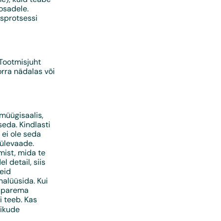
osadele.
isprotsessi
 Tootmisjuht
rra nädalas või
 müügisaalis,
seda. Kindlasti
 ei ole seda
 ülevaade.
mist, mida te
 detail, siis
geid
nalüüsida. Kui
u parema
i teeb. Kas
äikude