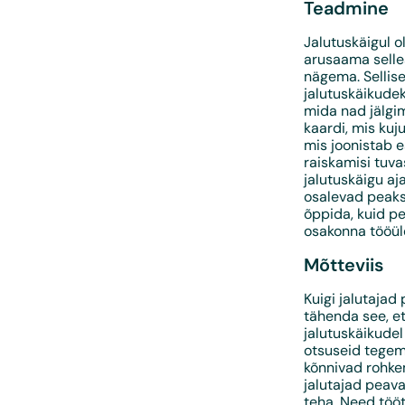
Teadmine
Jalutuskäigul o
arusaama selles
nägema. Sellis
jalutuskäikudek
mida nad jälgim
kaardi, mis kuj
mis joonistab 
raiskamisi tuv
jalutuskäigu aj
osalevad peaks
õppida, kuid p
osakonna tööü
Mõtteviis
Kuigi jalutajad
tähenda see, e
jalutuskäikude
otsuseid tegem
kõnnivad rohkem
jalutajad peav
teha. Need tööt