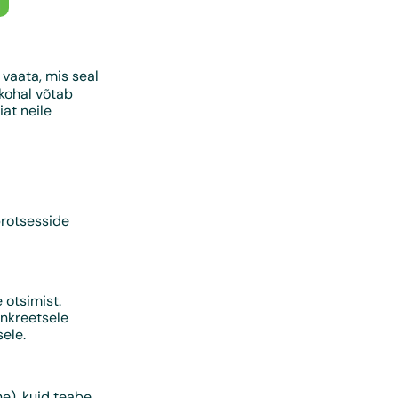
 vaata, mis seal
kohal võtab
at neile
 protsesside
 otsimist.
onkreetsele
ele.
e), kuid teabe