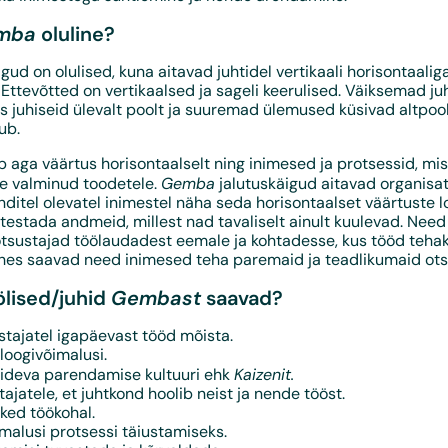
mba
oluline?
gud on olulised, kuna aitavad juhtidel vertikaali horisontaalig
ttevõtted on vertikaalsed ja sageli keerulised. Väiksemad ju
s juhiseid ülevalt poolt ja suuremad ülemused küsivad altpool
ub.
ub aga väärtus horisontaalselt ning inimesed ja protsessid, mi
Gemba
se valminud toodetele.
jalutuskäigud aitavad organisat
nditel olevatel inimestel näha seda horisontaalset väärtuste 
testada andmeid, millest nad tavaliselt ainult kuulevad. Need
 otsustajad töölaudadest eemale ja kohtadesse, kus tööd tehak
ehes saavad need inimesed teha paremaid ja teadlikumaid ots
Gembast
ölised/juhid
saavad?
stajatel igapäevast tööd mõista.
loogivõimalusi.
Kaizenit.
ideva parendamise kultuuri ehk
ajatele, et juhtkond hoolib neist ja nende tööst.
ked töökohal.
malusi protsessi täiustamiseks.