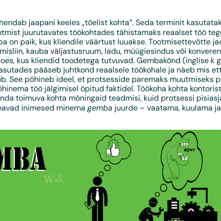
hendab jaapani keeles „tõelist kohta”. Seda terminit kasutata
otmist juurutavates töökohtades tähistamaks reaalset töö te
 on paik, kus kliendile väärtust luuakse. Tootmisettevõtte ja
omisliin, kauba väljastusruum, ladu, müügiesindus või konveren
 poes, kus kliendid toodetega tutvuvad. Gembakõnd (inglise k
kasutades pääseb juhtkond reaalsele töökohale ja näeb mis et
mub. See põhineb ideel, et protsesside paremaks muutmiseks 
inema töö jälgimisel õpitud faktidel. Töökoha kohta kontori
anda toimuva kohta mõningaid teadmisi, kuid protsessi pisias
gemba
eavad inimesed minema
juurde – vaatama, kuulama ja