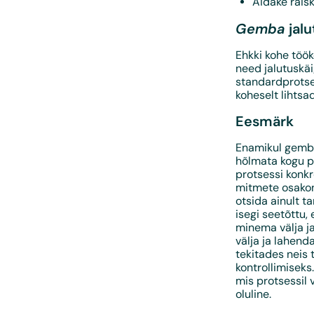
Aidake rais
Gemba
jalu
Ehkki kohe töök
need jalutuskäi
standardprotse
koheselt lihtsa
Eesmärk
Enamikul gemba
hõlmata kogu p
protsessi konkr
mitmete osakon
otsida ainult t
isegi seetõttu,
minema välja j
välja ja lahend
tekitades neis 
kontrollimiseks
mis protsessil
oluline.