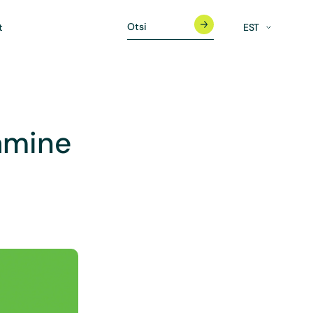
t
EST
amine