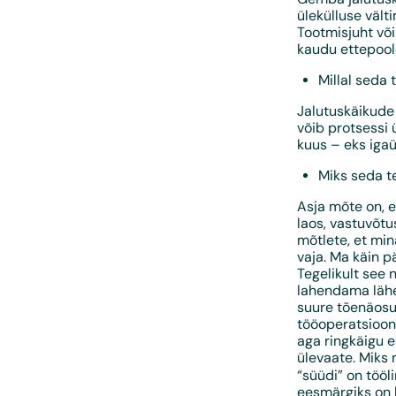
ülekülluse väl
Tootmisjuht või
kaudu ettepoole
Millal seda 
Jalutuskäikude 
võib protsessi 
kuus – eks igaü
Miks seda t
Asja mõte on, e
laos, vastuvõtu
mõtlete, et min
vaja. Ma käin p
Tegelikult see 
lahendama lähet
suure tõenäosus
tööoperatsioone
aga ringkäigu e
ülevaate. Miks 
“süüdi” on töö
eesmärgiks on 