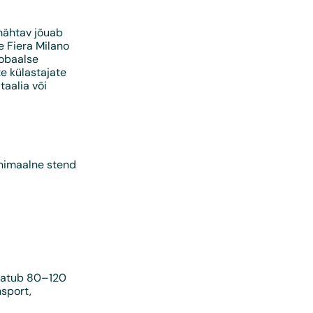
 nähtav jõuab
le
Fiera Milano
lobaalse
te külastajate
taalia või
inimaalne stend
 ulatub 80–120
nsport,