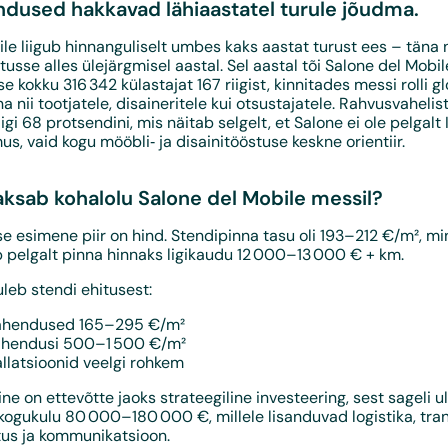
dused hakkavad lähiaastatel turule jõudma.
le liigub hinnanguliselt umbes kaks aastat turust ees – täna
usse alles ülejärgmisel aastal. Sel aastal tõi Salone del Mobi
 kokku 316 342 külastajat 167 riigist, kinnitades messi rolli g
 nii tootjatele, disaineritele kui otsustajatele. Rahvusvahelis
igi 68 protsendini, mis näitab selgelt, et Salone ei ole pelgalt I
, vaid kogu mööbli‑ ja disainitööstuse keskne orientiir.
aksab kohalolu Salone del Mobile messil?
e esimene piir on hind. Stendipinna tasu oli 193–212 €/m², m
b pelgalt pinna hinnaks ligikaudu 12 000–13 000 € + km.
leb stendi ehitusest:
lahendused 165–295 €/m²
lahendusi 500–1 500 €/m²
allatsioonid veelgi rohkem
ne on ettevõtte jaoks strateegiline investeering, sest sageli
kogukulu 80 000–180 000 €, millele lisanduvad logistika, tra
tus ja kommunikatsioon.