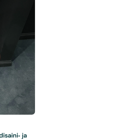
isaini‑ ja