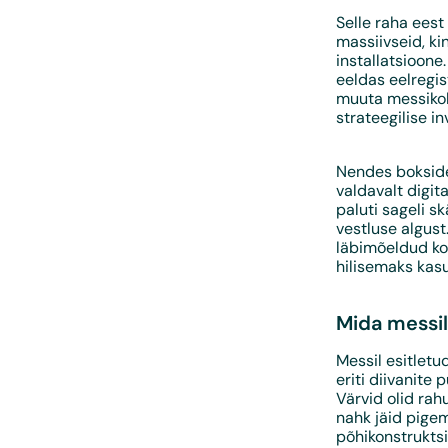
Selle raha eest
massiivseid, ki
installatsioone
eeldas eelregis
muuta messikoh
strateegilise 
Nendes boksides
valdavalt digi
paluti sageli s
vestluse algust
läbimõeldud koh
hilisemaks kasu
Mida messil
Messil esitlet
eriti diivanite
Värvid olid rah
nahk jäid pigem
põhikonstrukts