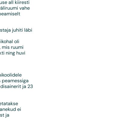
e all kiiresti
 väliruumi vahe
peamiselt
aja juhiti läbi
ikohal oli
, mis ruumi
ti ning huvi
nikoolidele
es peamessiga
disainerit ja 23
setatakse
panekud ei
st ja