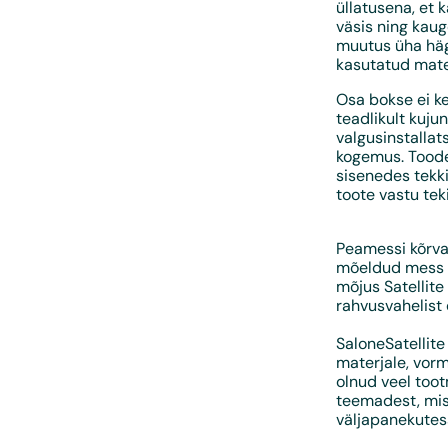
üllatusena, et 
väsis ning kauge
muutus üha häg
kasutatud mater
Osa bokse ei ke
teadlikult kuj
valgusinstallat
kogemus. Toodet
sisenedes tekki
toote vastu teki
Peamessi kõrval
mõeldud mess m
mõjus Satellite
rahvusvahelist 
SaloneSatellite
materjale, vorm
olnud veel toot
teemadest, mis
väljapanekutes