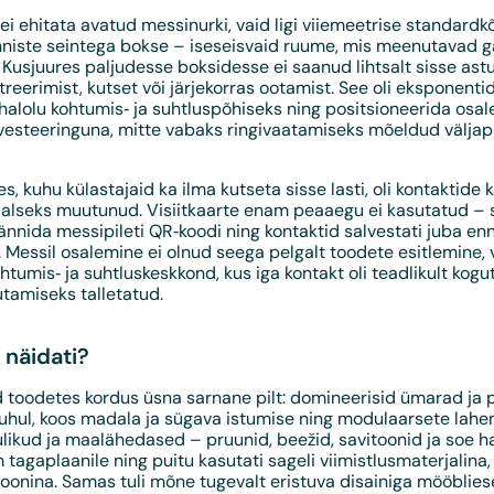
 ei ehitata avatud messinurki, vaid ligi viiemeetrise standard
nniste seintega bokse – iseseisvaid ruume, mis meenutavad gal
. Kusjuures paljudesse boksidesse ei saanud lihtsalt sisse ast
treerimist, kutset või järjekorras ootamist. See oli eksponentid
alolu kohtumis‑ ja suhtluspõhiseks ning positsioneerida osal
investeeringuna, mitte vabaks ringivaatamiseks mõeldud välja
, kuhu külastajaid ka ilma kutseta sisse lasti, oli kontaktide
taalseks muutunud. Visiitkaarte enam peaaegu ei kasutatud – 
kännida messipileti QR‑koodi ning kontaktid salvestati juba enn
. Messil osalemine ei olnud seega pelgalt toodete esitlemine,
tumis‑ ja suhtluskeskkond, kus iga kontakt oli teadlikult kogu
tamiseks talletatud.
 näidati?
ud toodetes kordus üsna sarnane pilt: domineerisid ümarad ja
 puhul, koos madala ja sügava istumise ning modulaarsete lah
ulikud ja maalähedased – pruunid, beežid, savitoonid ja soe hal
 tagaplaanile ning puitu kasutati sageli viimistlusmaterjalina
ioonina. Samas tuli mõne tugevalt eristuva disainiga mööblie