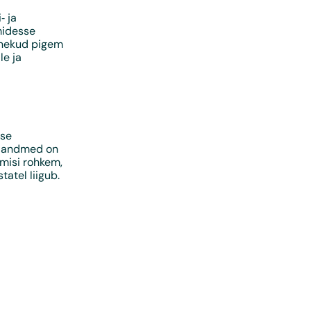
‑ ja
midesse
anekud pigem
le ja
ise
ja andmed on
umisi rohkem,
atel liigub.