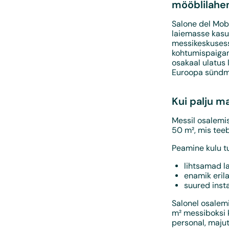
mööblilahen
Salone del Mobi
laiemasse kasut
messikeskusesse
kohtumispaigana
osakaal ulatus l
Euroopa sündmus
Kui palju m
Messil osalemis
50 m², mis tee
Peamine kulu tu
lihtsamad 
enamik eri
suured inst
Salonel osalemi
m² messiboksi 
personal, maju