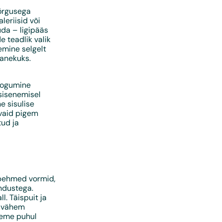
kõrgusega
eriisid või
uda – ligipääs
e teadlik valik
emine selgelt
panekuks.
 kogumine
sisenemisel
e sisulise
 vaid pigem
tud ja
 pehmed vormid,
endustega.
l. Täispuit ja
, vähem
seme puhul