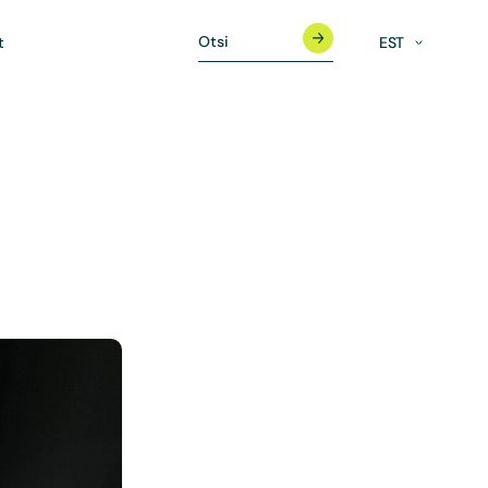
t
EST