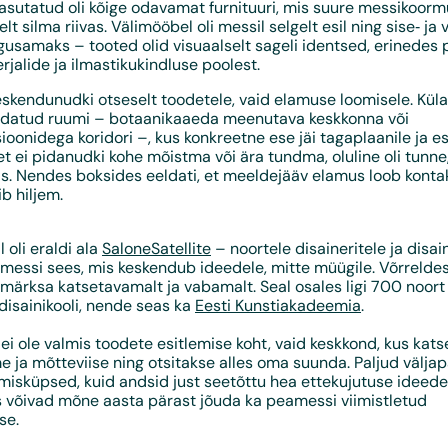
kasutatud oli kõige odavamat furnituuri, mis suure messikoormus
lt silma riivas. Välimööbel oli messil selgelt esil ning sise‑ ja
usamaks – tooted olid visuaalselt sageli identsed, erinedes 
jalide ja ilmastikukindluse poolest.
skendunudki otseselt toodetele, vaid elamuse loomisele. Külast
undatud ruumi – botaanikaaeda meenutava keskkonna või
sioonidega koridori –, kus konkreetne ese jäi tagaplaanile ja es
 ei pidanudki kohe mõistma või ära tundma, oluline oli tunne
s. Nendes boksides eeldati, et meeldejääv elamus loob kontak
b hiljem.
 oli eraldi ala
SaloneSatellite
– noortele disaineritele ja disai
essi sees, mis keskendub ideedele, mitte müügile. Võrreld
 märksa katsetavamalt ja vabamalt. Seal osales ligi 700 noort 
disainikooli, nende seas ka
Eesti Kunstiakadeemia
.
 ei ole valmis toodete esitlemise koht, vaid keskkond, kus kat
e ja mõtteviise ning otsitakse alles oma suunda. Paljud välja
misküpsed, kuid andsid just seetõttu hea ettekujutuse ideede
 võivad mõne aasta pärast jõuda ka peamessi viimistletud
se.