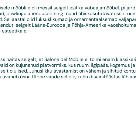
isele mööblile oli messil selgelt esil ka vabaajamööbel: piljardi
ad, bowlingulahendused ning muud ühiskasutatavatesse ruu
. Sel aastal olid luksuslikumad ja ornamentaalsemad väljap
kenduti selgelt Lääne‑Euroopa ja Põhja‑Ameerika vaoshoituma
 esteetikale.
s näitas selgelt, et Salone del Mobile ei toimi enam klassikal
vaid on kujunenud platvormiks, kus ruum, ligipääs, kogemus 
elt olulised. Juhuslikku avastamist on vähem ja sihitud koht
 avaneb üsna täpne vaade sellele, kuhu disainitööstus lähiaast