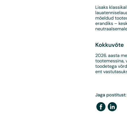
Lisaks klassikal
lauatenniselau
mõeldud tooted
erandiks – kes
neutraalsemale
Kokkuvõte
2026. aasta mes
tootemessina, 
toodetega võrds
ent vastutasuks
Jaga postitust: