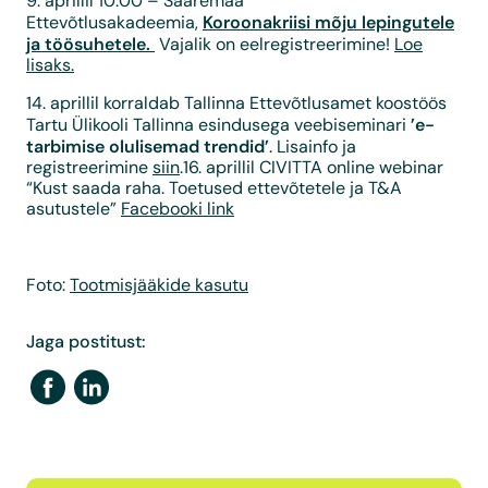
9. aprillil 10:00 – Saaremaa
Koroonakriisi mõju lepingutele
Ettevõtlusakadeemia,
ja töösuhetele.
Vajalik on eelregistreerimine!
Loe
lisaks.
14. aprillil korraldab Tallinna Ettevõtlusamet koostöös
’e-
Tartu Ülikooli Tallinna esindusega veebiseminari
tarbimise olulisemad trendid’
. Lisainfo ja
registreerimine
siin
.16. aprillil CIVITTA online webinar
“Kust saada raha. Toetused ettevõtetele ja T&A
asutustele”
Facebooki link
Foto:
Tootmisjääkide kasutu
Jaga postitust: