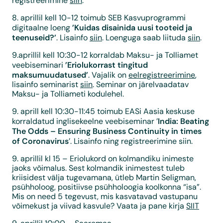
registreerimine
siin
.
8. aprillil kell 10-12 toimub SEB Kasvuprogrammi
’Kuidas disainida uusi tooteid ja
digitaalne loeng
teenuseid?’
. Lisainfo
siin
. Loenguga saab liituda
siin
.
9.aprillil kell 10:30-12 korraldab Maksu- ja Tolliamet
’Eriolukorrast tingitud
veebiseminari
maksumuudatused’
. Vajalik on
eelregistreerimine
,
lisainfo seminarist
siin
. Seminar on järelvaadatav
Maksu- ja Tolliameti kodulehel.
9. aprill kell 10:30-11:45 toimub EASi Aasia keskuse
India: Beating
korraldatud inglisekeelne veebiseminar ’
The Odds – Ensuring Business Continuity in times
of Coronavirus
’. Lisainfo ning registreerimine siin.
9. aprillil kl 15 – Eriolukord on kolmandiku inimeste
jaoks võimalus. Sest kolmandik inimestest tuleb
kriisidest välja tugevamana, ütleb Martin Seligman,
psühholoog, positiivse psühholoogia koolkonna “isa”.
Mis on need 5 tegevust, mis kasvatavad vastupanu
võimekust ja viivad kasvule? Vaata ja pane kirja
SIIT