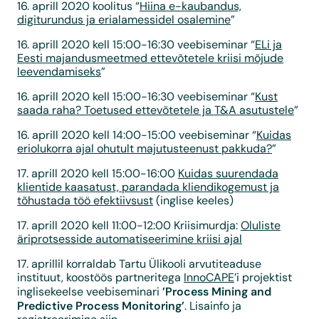
16. aprill 2020 koolitus “
Hiina e-kaubandus,
digiturundus ja erialamessidel osalemine
”
16. aprill 2020 kell 15:00-16:30 veebiseminar “
ELi ja
Eesti majandusmeetmed ettevõtetele kriisi mõjude
leevendamiseks
”
16. aprill 2020 kell 15:00-16:30 veebiseminar “
Kust
saada raha? Toetused ettevõtetele ja T&A asutustele
”
16. aprill 2020 kell 14:00-15:00 veebiseminar “
Kuidas
eriolukorra ajal ohutult majutusteenust pakkuda?
”
17. aprill 2020 kell 15:00-16:00
Kuidas suurendada
klientide kaasatust, parandada kliendikogemust ja
tõhustada töö efektiivsust
(inglise keeles)
17. aprill 2020 kell 11:00-12:00 Kriisimurdja:
Oluliste
äriprotsesside automatiseerimine kriisi ajal
17. aprillil korraldab Tartu Ülikooli arvutiteaduse
instituut, koostöös partneritega
InnoCAPE
’i projektist
’Process Mining and
inglisekeelse veebiseminari
Predictive Process Monitoring’
. Lisainfo ja