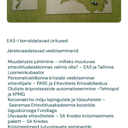
EAS-I korraldatavad üritused
Järelevaadatavad veebiseminarid:
Muudatuste juhtimine – milleks muutuvas
ettevõtluskeskkonnas valmis olla?
– EAS ja Tallinna
Loomeinkubaator
Personalivaldkonna kriisiabi veebiseminar
ettevõtjaile
– PARE ja Ettevõtete Kriisiabikeskus
Oluliste äriprotsesside automatiseerimine
–Tehnopol
ja KPMG
Koroonakriisi mõju lepingutele ja töösuhetele
–
Saaremaa Ettevõtlusakadeemia koostöös
õigusbürooga Fondiaga
Ülevaade ettevõtetele – SA Kredex kriisimeetmete
pakett
– SA Kredex
Kriisimeetmeid tutvustavate seminaride