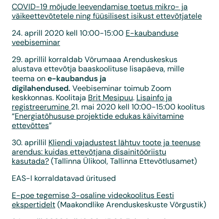
COVID-19 mõjude leevendamise toetus mikro- ja
väikeettevõtetele ning füüsilisest isikust ettevõtjatele
24. aprill 2020 kell 10:00-15:00
E-kaubanduse
veebiseminar
29. aprillil korraldab Võrumaaa Arenduskeskus
alustava ettevõtja baaskoolituse lisapäeva, mille
e-kaubandus ja
teema on
digilahendused.
Veebiseminar toimub Zoom
keskkonnas. Koolitaja
Brit
Mesipuu
.
Lisainfo ja
registreerumine
21. mai 2020 kell 10:00-15:00 koolitus
“
Energiatõhususe projektide edukas käivitamine
ettevõttes
”
30. aprillil
Kliendi vajadustest lähtuv toote ja teenuse
arendus: kuidas ettevõtjana disainitööriistu
kasutada?
(Tallinna Ülikool, Tallinna Ettevõtlusamet)
EAS-I korraldatavad üritused
E-poe tegemise 3-osaline videokoolitus Eesti
ekspertidelt
(Maakondlike Arenduskeskuste Võrgustik)