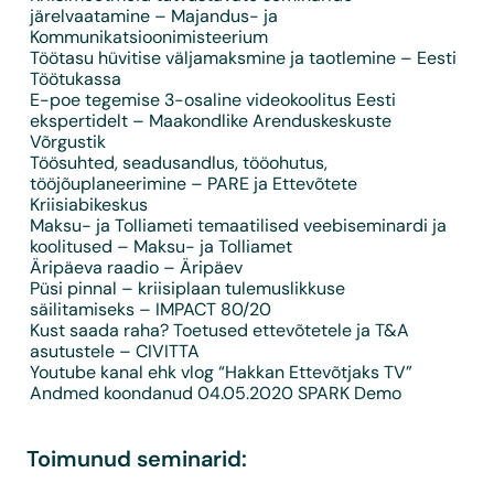
järelvaatamine
– Majandus- ja
Kommunikatsioonimisteerium
Töötasu hüvitise väljamaksmine ja taotlemine – Eesti
Töötukassa
E-poe tegemise 3-osaline videokoolitus Eesti
ekspertidelt
– Maakondlike Arenduskeskuste
Võrgustik
Töösuhted, seadusandlus, tööohutus,
tööjõuplaneerimine
– PARE ja Ettevõtete
Kriisiabikeskus
Maksu- ja Tolliameti temaatilised veebiseminardi ja
koolitused – Maksu- ja Tolliamet
Äripäeva raadio
– Äripäev
Püsi pinnal – kriisiplaan tulemuslikkuse
säilitamiseks
– IMPACT 80/20
Kust saada raha? Toetused ettevõtetele ja T&A
asutustele
– CIVITTA
Youtube kanal ehk vlog “Hakkan Ettevõtjaks TV”
Andmed koondanud 04.05.2020 SPARK Demo
Toimunud seminarid: