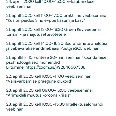
24. aprill 2020 kell 10:00-15:00
E-kaubanduse
veebiseminar
21. aprill 2020 kell 11:00-17:00 praktiline veebiseminar
“
Kus on peidus Sinu e-poe kasum ja kasv
”
21. aprill 2020 kell 13:00-16:30
Green Key veebinar
turismi- ja majutusettevõtetele
21. aprill 2020 kell 14:00-16:30
Suurandmete analüüsi
ja vabavaralise andmebaasi PostgreSQL webinar
21. aprillil kl 10 Fontese 20-min seminar “Koondamise
psühholoogilised momendid”
Liitumine:
https://zoom.us/j/92846567338
22. aprill 2020 kell 10:00-11:00 veebiseminar
“
Välisvärbamise praegune olukord
”
23. aprill 2020 kell 09:00-15:00 veebiseminar
“
Ärimudeli muutus koroona kriisis
”
23. aprill 2020 kell 10:00-15:30
Intellektuaalomandi
veebinar