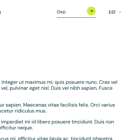
t
EST
. Integer ut maximus mi, quis posuere nunc. Cras vel
el, pulvinar eget nisl. Duis vel nibh sapien. Fusce
 sapien. Maecenas vitae facilisis felis. Orci varius
cetur ridiculus mus.
imperdiet mi id libero posuere tincidunt. Duis non
efficitur neque.
cus mi, efficitur vitae ligula ac, tincidunt pharetra