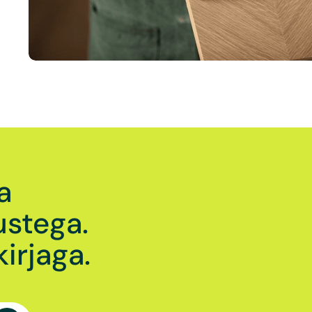
a
stega.
irjaga.